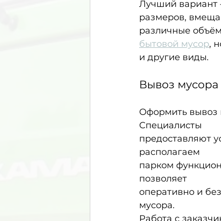
Лучший вариант 
размеров, вмещ
различные объёмы
бытовой мусор
, н
и другие виды.
Вывоз мусора
Оформить вывоз 
Специалисты
предоставляют ус
располагаем
парком функцион
позволяет
оперативно и бе
мусора.
Работа с заказчи