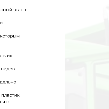
жный этап в 
и 
 которым 
ть их 
 видов 
дельно 
 пластик.
ся с 