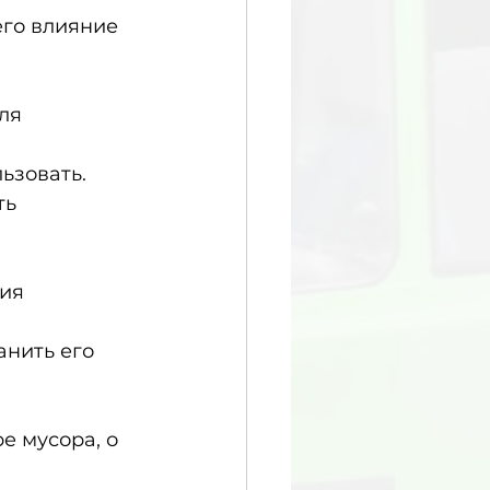
го влияние 
ля 
ьзовать.
ь 
ия 
нить его 
 мусора, о 