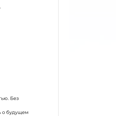
.
ью. Без 
 о будущем 