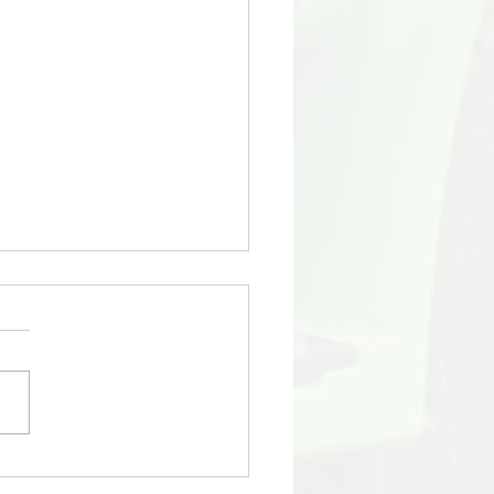
оз строительного
ра 8 м3: цена в