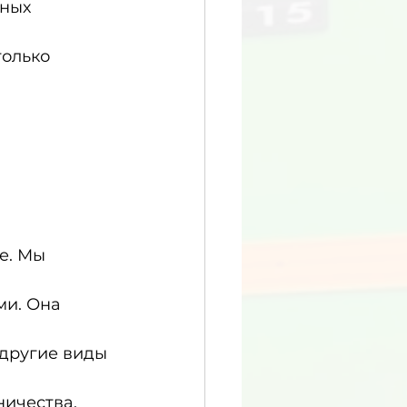
ных 
олько 
. 
е. Мы 
и. Она 
другие виды 
ичества. 