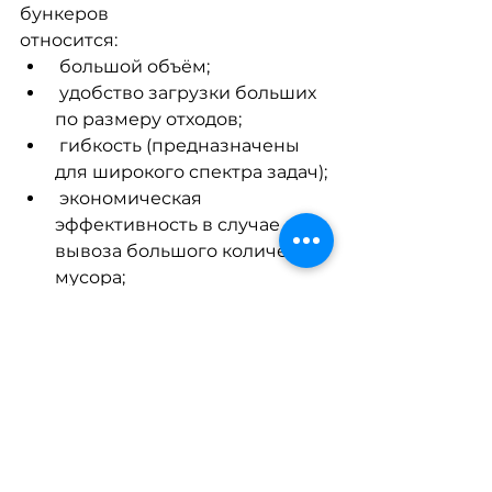
бункеров
относится:
 большой объём;
 удобство загрузки больших 
по размеру отходов;
 гибкость (предназначены 
для широкого спектра задач);
 экономическая 
эффективность в случае 
вывоза большого количества 
мусора;
 экологическая 
безопасность, 
предотвращение 
загрязнения окружающей 
среды.
Наша компания располагает 
контейнерами разных размеров, 
поэтому без труда подберёт